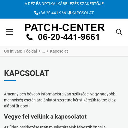
A RÉZ ÉS OPTIKAI KÁBELEZÉS SZAKÉRTŐJE
+36 20 441 9661
KAPCSOLAT
Ön itt van:
Főoldal
Kapcsolat
KAPCSOLAT
Amennyiben bővebb információra van szüksége, vagy nagyobb
mennyiség esetén árajánlatot szeretne kérni, kérejük töltse ki az
alábbi űrlapot!
Vegye fel velünk a kapcsolatot
Az űrlap beérkezése után munkatársaink felveszik önnel a