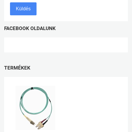
Küldés
FACEBOOK OLDALUNK
TERMÉKEK
Kívánságlistához adom
Összehasonlításhoz adom
Gyorsnézet