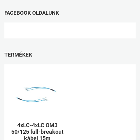
FACEBOOK OLDALUNK
TERMÉKEK
Kívánságlistához adom
Összehasonlításhoz adom
Gyorsnézet
4xLC-4xLC OM3
50/125 full-breakout
kábel 15m