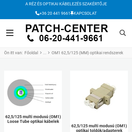
A RÉZ ÉS OPTIKAI KÁBELEZÉS SZAKÉRTŐJE
+36 20 441 9661
KAPCSOLAT
Ön itt van:
Főoldal
OM1 62,5/125 (MM) optikai rendszerek
62,5/125 multi modusú (OM1)
Loose Tube optikai kábelek
62,5/125 multi modusú (OM1)
optikai toldók/adapterek