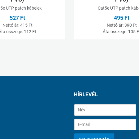
5e UTP patch kábelek
Cat5e UTP patch káb
527 Ft
495 Ft
Nettó ár:
415 Ft
Nettó ár:
390 Ft
Áfa összege:
112 Ft
Áfa összege:
105 F
HÍRLEVÉL