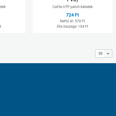
elek
Cat5e UTP patch kábelek
724 Ft
Nettó ár:
570 Ft
t
Áfa összege:
154 Ft
30