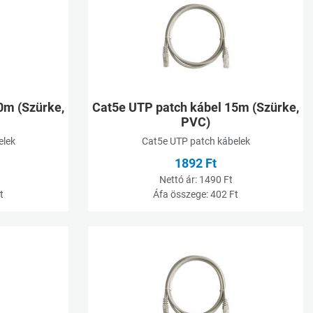
Összehasonlításhoz adom
Ö
Gyorsnézet
G
0m (Szürke,
Cat5e UTP patch kábel 15m (Szürke,
PVC)
elek
Cat5e UTP patch kábelek
1892 Ft
Nettó ár:
1490 Ft
t
Áfa összege:
402 Ft
Kívánságlistához adom
K
Összehasonlításhoz adom
Ö
Gyorsnézet
G