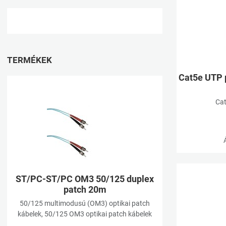
TERMÉKEK
Cat5e UTP 
Kívánságlistához ad
Cat
Összehasonlításhoz
Gyorsnézet
ST/PC-ST/PC OM3 50/125 duplex
patch 20m
50/125 multimodusú (OM3) optikai patch
kábelek, 50/125 OM3 optikai patch kábelek