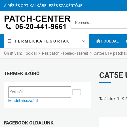
A RÉZ ÉS OPTIKAI KÁBELEZÉS SZAKÉRTŐJE
Keresés...
TERMÉKKATEGÓRIÁK
FŐOLDAL
Ön itt van:
Főoldal
Réz patch kábelek - szerelt
Cat5e UTP patch k
TERMÉK SZŰRŐ
CAT5E 
Találatok: 1 - 9 
Mindet visszaállít
FACEBOOK OLDALUNK