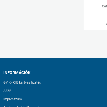
Cat
INFORMÁCIÓK
GYIK - CIB kártyás fizetés
ÁSZF
Impresszum