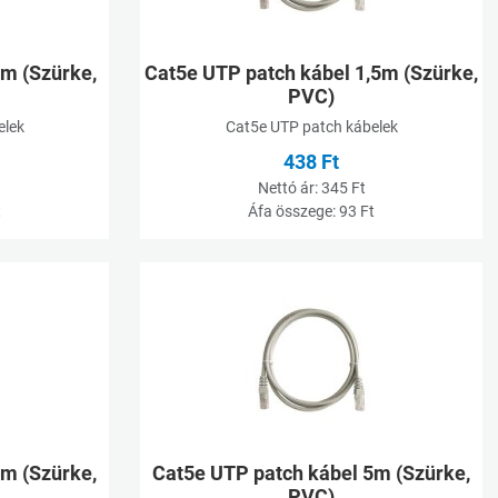
1m (Szürke,
Cat5e UTP patch kábel 1,5m (Szürke,
PVC)
elek
Cat5e UTP patch kábelek
438 Ft
Nettó ár:
345 Ft
t
Áfa összege:
93 Ft
Kívánságlistához adom
K
Összehasonlításhoz adom
Ö
Gyorsnézet
G
3m (Szürke,
Cat5e UTP patch kábel 5m (Szürke,
PVC)