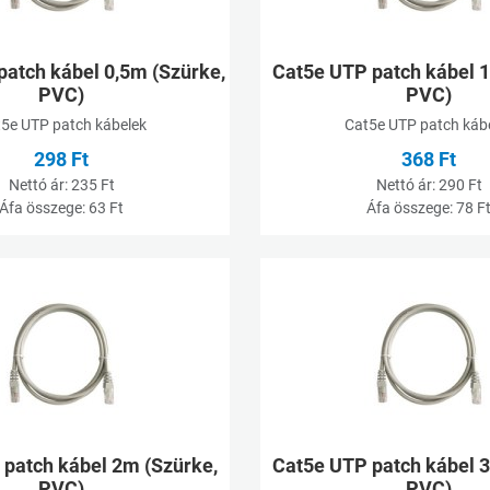
patch kábel 0,5m (Szürke,
Cat5e UTP patch kábel 
PVC)
PVC)
5e UTP patch kábelek
Cat5e UTP patch káb
298 Ft
368 Ft
Nettó ár:
235 Ft
Nettó ár:
290 Ft
Áfa összege:
63 Ft
Áfa összege:
78 F
Kívánságlistához adom
Összehasonlításhoz adom
Gyorsnézet
patch kábel 2m (Szürke,
Cat5e UTP patch kábel 
PVC)
PVC)