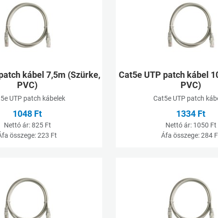
Összehasonlításhoz adom
Gyorsnézet
patch kábel 7,5m (Szürke,
Cat5e UTP patch kábel 1
PVC)
PVC)
om
5e UTP patch kábelek
Cat5e UTP patch káb
1048 Ft
1334 Ft
 adom
Nettó ár:
825 Ft
Nettó ár:
1050 Ft
Áfa összege:
223 Ft
Áfa összege:
284 F
Kívánságlistához adom
Összehasonlításhoz adom
Gyorsnézet