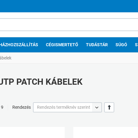
HÁZHOZSZÁLLÍTÁS
CÉGISMERTETŐ
TUDÁSTÁR
SÚGÓ
S
ábelek
UTP PATCH KÁBELEK
+/-
/ 9
Rendezés
Rendezés terméknév szerint
Kívánságlistához adom