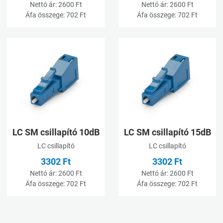
Nettó ár:
2600 Ft
Nettó ár:
2600 Ft
Áfa összege:
702 Ft
Áfa összege:
702 Ft
Kívánságlistához adom
K
Összehasonlításhoz adom
Ö
Gyorsnézet
G
LC SM csillapító 10dB
LC SM csillapító 15dB
LC csillapító
LC csillapító
3302 Ft
3302 Ft
Nettó ár:
2600 Ft
Nettó ár:
2600 Ft
Áfa összege:
702 Ft
Áfa összege:
702 Ft