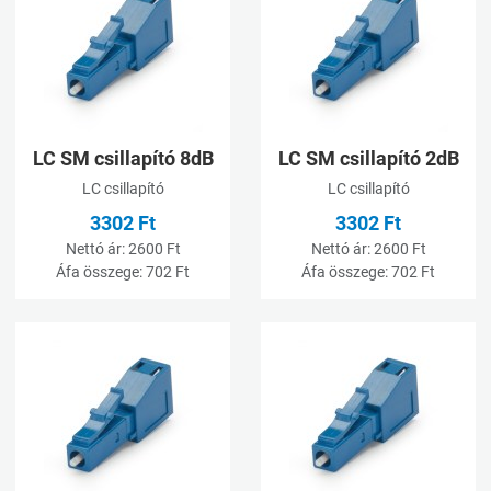
Összehasonlításhoz adom
Ö
Gyorsnézet
G
LC SM csillapító 8dB
LC SM csillapító 2dB
LC csillapító
LC csillapító
3302 Ft
3302 Ft
Nettó ár:
2600 Ft
Nettó ár:
2600 Ft
Áfa összege:
702 Ft
Áfa összege:
702 Ft
Kívánságlistához adom
K
Összehasonlításhoz adom
Ö
Gyorsnézet
G