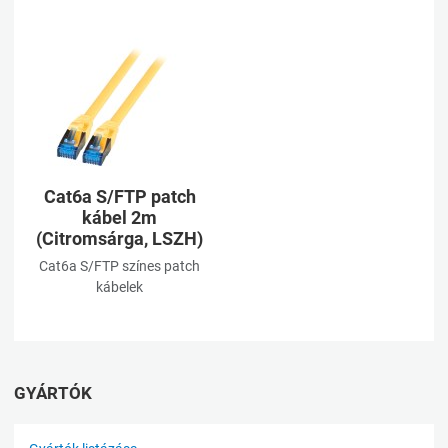
Kívánságlistához adom
Összehasonlításhoz adom
Gyorsnézet
Cat6a S/FTP patch
kábel 2m
(Citromsárga, LSZH)
Cat6a S/FTP színes patch
kábelek
GYÁRTÓK