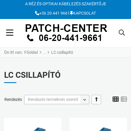
A RÉZ ÉS OPTIKAI KÁBELEZÉS SZAKÉRTŐJE
+36 20 441 9661
KAPCSOLAT
Ön itt van:
Főoldal
LC csillapító
LC CSILLAPÍTÓ
Grid
L
+/-
Rendezés
Rendezés terméknév szerint
Kívánságlistához adom
K