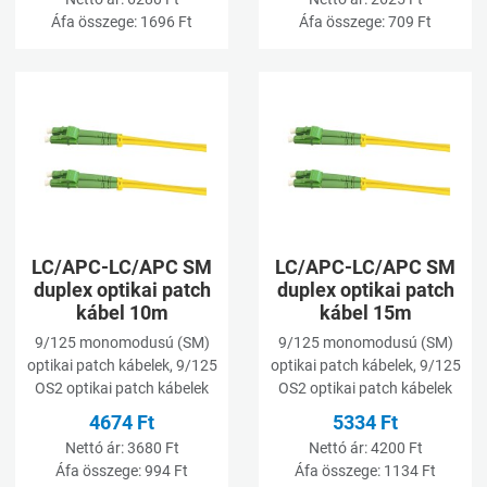
Áfa összege:
1696 Ft
Áfa összege:
709 Ft
Kívánságlistához adom
K
Összehasonlításhoz adom
Ö
Gyorsnézet
G
LC/APC-LC/APC SM
LC/APC-LC/APC SM
duplex optikai patch
duplex optikai patch
kábel 10m
kábel 15m
9/125 monomodusú (SM)
9/125 monomodusú (SM)
optikai patch kábelek, 9/125
optikai patch kábelek, 9/125
OS2 optikai patch kábelek
OS2 optikai patch kábelek
4674 Ft
5334 Ft
Nettó ár:
3680 Ft
Nettó ár:
4200 Ft
Áfa összege:
994 Ft
Áfa összege:
1134 Ft