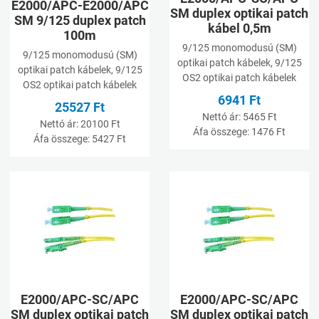
E2000/APC-E2000/APC
SM duplex optikai patch
SM 9/125 duplex patch
kábel 0,5m
100m
9/125 monomodusú (SM)
9/125 monomodusú (SM)
optikai patch kábelek, 9/125
optikai patch kábelek, 9/125
OS2 optikai patch kábelek
OS2 optikai patch kábelek
6941 Ft
25527 Ft
Nettó ár:
5465 Ft
Nettó ár:
20100 Ft
Áfa összege:
1476 Ft
Áfa összege:
5427 Ft
Kívánságlistához adom
K
Összehasonlításhoz adom
Ö
Gyorsnézet
G
E2000/APC-SC/APC
E2000/APC-SC/APC
SM duplex optikai patch
SM duplex optikai patch