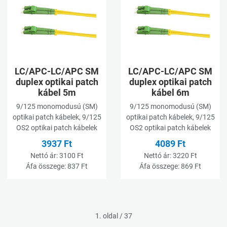
Összehasonlításhoz adom
Ö
Gyorsnézet
G
LC/APC-LC/APC SM
LC/APC-LC/APC SM
duplex optikai patch
duplex optikai patch
kábel 5m
kábel 6m
9/125 monomodusú (SM)
9/125 monomodusú (SM)
optikai patch kábelek, 9/125
optikai patch kábelek, 9/125
OS2 optikai patch kábelek
OS2 optikai patch kábelek
3937 Ft
4089 Ft
Nettó ár:
3100 Ft
Nettó ár:
3220 Ft
Áfa összege:
837 Ft
Áfa összege:
869 Ft
1. oldal / 37