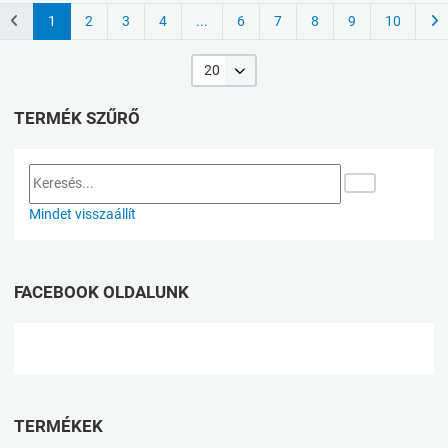
1
2
3
4
...
6
7
8
9
10
20
TERMÉK SZŰRŐ
Mindet visszaállít
FACEBOOK OLDALUNK
TERMÉKEK