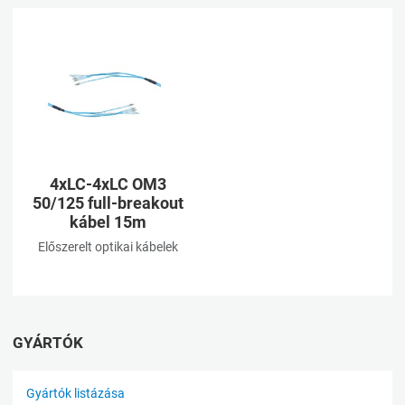
Kívánságlistához adom
Összehasonlításhoz adom
Gyorsnézet
4xLC-4xLC OM3
50/125 full-breakout
kábel 15m
Előszerelt optikai kábelek
GYÁRTÓK
Gyártók listázása