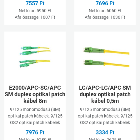
7557 Ft
7696 Ft
Nettó ár:
5950 Ft
Nettó ár:
6060 Ft
Áfa összege:
1607 Ft
Áfa összege:
1636 Ft
Kívánságlistához adom
K
Összehasonlításhoz adom
Ö
Gyorsnézet
G
E2000/APC-SC/APC
LC/APC-LC/APC SM
SM duplex optikai patch
duplex optikai patch
kábel 8m
kábel 0,5m
9/125 monomodusú (SM)
9/125 monomodusú (SM)
optikai patch kábelek, 9/125
optikai patch kábelek, 9/125
OS2 optikai patch kábelek
OS2 optikai patch kábelek
7976 Ft
3334 Ft
Nettó ár:
6280 Ft
Nettó ár:
2625 Ft