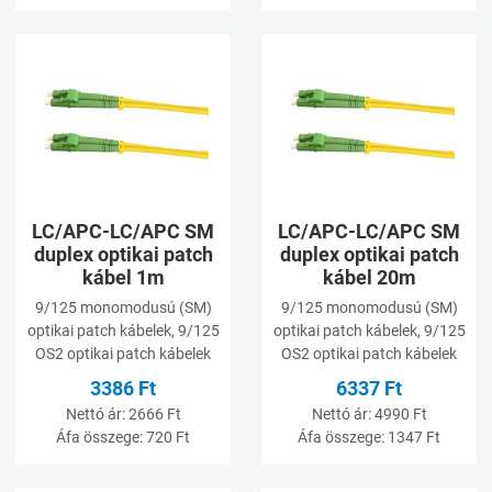
Kívánságlistához adom
K
Összehasonlításhoz adom
Ö
Gyorsnézet
G
LC/APC-LC/APC SM
LC/APC-LC/APC SM
duplex optikai patch
duplex optikai patch
kábel 1m
kábel 20m
9/125 monomodusú (SM)
9/125 monomodusú (SM)
optikai patch kábelek, 9/125
optikai patch kábelek, 9/125
OS2 optikai patch kábelek
OS2 optikai patch kábelek
3386 Ft
6337 Ft
Nettó ár:
2666 Ft
Nettó ár:
4990 Ft
Áfa összege:
720 Ft
Áfa összege:
1347 Ft