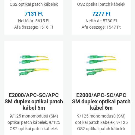
OS2 optikai patch kábelek
OS2 optikai patch kábelek
7131 Ft
7277 Ft
Nettó ár:
5615 Ft
Nettó ár:
5730 Ft
Áfa összege:
1516 Ft
Áfa összege:
1547 Ft
Kívánságlistához adom
K
Összehasonlításhoz adom
Ö
Gyorsnézet
G
E2000/APC-SC/APC
E2000/APC-SC/APC
SM duplex optikai patch
SM duplex optikai patch
kábel 5m
kábel 6m
9/125 monomodusú (SM)
9/125 monomodusú (SM)
optikai patch kábelek, 9/125
optikai patch kábelek, 9/125
OS2 optikai patch kábelek
OS2 optikai patch kábelek