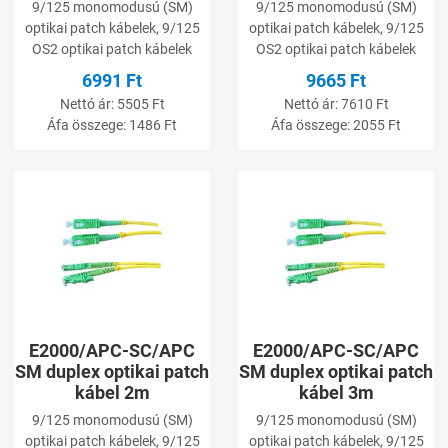
9/125 monomodusú (SM)
9/125 monomodusú (SM)
optikai patch kábelek, 9/125
optikai patch kábelek, 9/125
OS2 optikai patch kábelek
OS2 optikai patch kábelek
6991 Ft
9665 Ft
Nettó ár:
5505 Ft
Nettó ár:
7610 Ft
Áfa összege:
1486 Ft
Áfa összege:
2055 Ft
Kívánságlistához adom
K
Összehasonlításhoz adom
Ö
Gyorsnézet
G
E2000/APC-SC/APC
E2000/APC-SC/APC
SM duplex optikai patch
SM duplex optikai patch
kábel 2m
kábel 3m
9/125 monomodusú (SM)
9/125 monomodusú (SM)
optikai patch kábelek, 9/125
optikai patch kábelek, 9/125