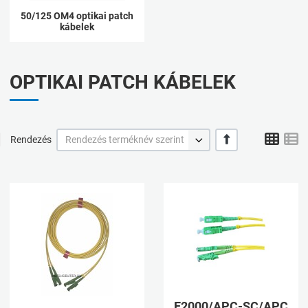
50/125 OM4 optikai patch
kábelek
OPTIKAI PATCH KÁBELEK
Grid
L
+/-
Rendezés
Rendezés terméknév szerint
Kívánságlistához adom
K
Összehasonlításhoz adom
Ö
Gyorsnézet
G
E2000/APC-SC/APC