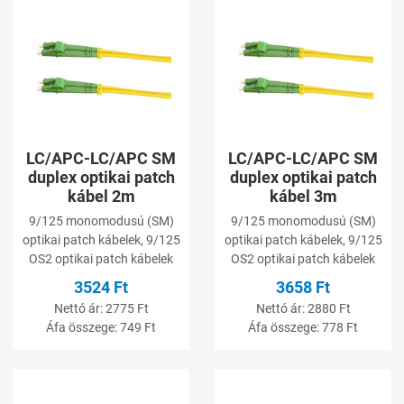
Kívánságlistához adom
K
Összehasonlításhoz adom
Ö
Gyorsnézet
G
LC/APC-LC/APC SM
LC/APC-LC/APC SM
duplex optikai patch
duplex optikai patch
kábel 2m
kábel 3m
9/125 monomodusú (SM)
9/125 monomodusú (SM)
optikai patch kábelek, 9/125
optikai patch kábelek, 9/125
OS2 optikai patch kábelek
OS2 optikai patch kábelek
3524 Ft
3658 Ft
Nettó ár:
2775 Ft
Nettó ár:
2880 Ft
Áfa összege:
749 Ft
Áfa összege:
778 Ft
Kívánságlistához adom
K