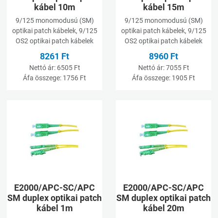
kábel 10m
kábel 15m
9/125 monomodusú (SM)
9/125 monomodusú (SM)
optikai patch kábelek, 9/125
optikai patch kábelek, 9/125
OS2 optikai patch kábelek
OS2 optikai patch kábelek
8261 Ft
8960 Ft
Nettó ár:
6505 Ft
Nettó ár:
7055 Ft
Áfa összege:
1756 Ft
Áfa összege:
1905 Ft
Kívánságlistához adom
K
Összehasonlításhoz adom
Ö
Gyorsnézet
G
E2000/APC-SC/APC
E2000/APC-SC/APC
SM duplex optikai patch
SM duplex optikai patch
kábel 1m
kábel 20m