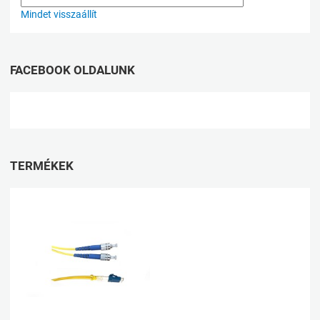
Mindet visszaállít
FACEBOOK OLDALUNK
TERMÉKEK
Kívánságlistához adom
Összehasonlításhoz adom
Gyorsnézet