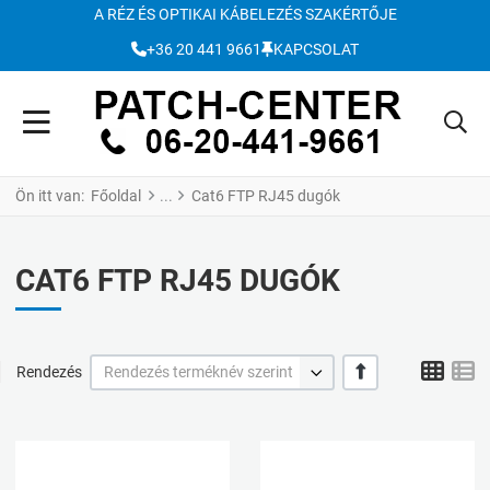
A RÉZ ÉS OPTIKAI KÁBELEZÉS SZAKÉRTŐJE
+36 20 441 9661
KAPCSOLAT
Ön itt van:
Főoldal
Cat6 FTP RJ45 dugók
CAT6 FTP RJ45 DUGÓK
Grid
L
+/-
Rendezés
Rendezés terméknév szerint
Kívánságlistához adom
K