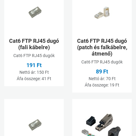
Összehasonlításhoz adom
Ö
Gyorsnézet
G
Cat6 FTP RJ45 dugó
Cat6 FTP RJ45 dugó
(fali kábelre)
(patch és falkábelre,
átmenő)
Cat6 FTP RJ45 dugók
Cat6 FTP RJ45 dugók
191 Ft
89 Ft
Nettó ár:
150 Ft
Áfa összege:
41 Ft
Nettó ár:
70 Ft
Áfa összege:
19 Ft
Kívánságlistához adom
K
Összehasonlításhoz adom
Ö
Gyorsnézet
G